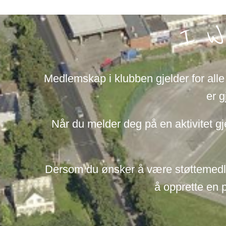
fotball
I W
Klikk her for oversikt
Medlemskap i klubben gjelder for all
er g
Når du melder deg på en aktivitet gj
Dersom du ønsker å være støttemedlem
å opprette en p