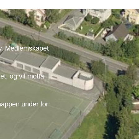
Mer
info
dy. Medlemskapet
et, og vil motta
nappen under for