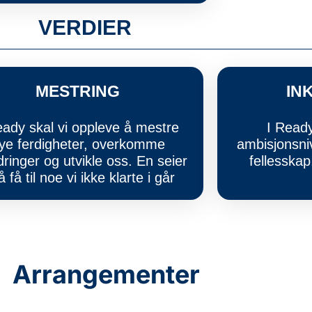
VERDIER
MESTRING
IN
eady skal vi oppleve å mestre
I Ready
ye ferdigheter, overkomme
ambisjonsni
dringer og utvikle oss. En seier
fellesskap
å få til noe vi ikke klarte i går
Arrangementer