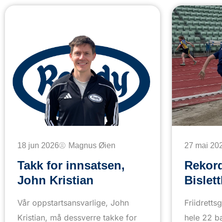
18 jun 2026
Magnus Øien
27 mai 20
Takk for innsatsen,
Rekor
John Kristian
Bislet
Vår oppstartsansvarlige, John
Friidretts
Kristian, må dessverre takke for
hele 22 b