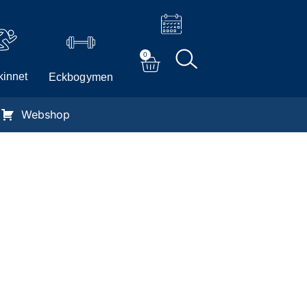
0
innet
Eckbogymen
Webshop
Y