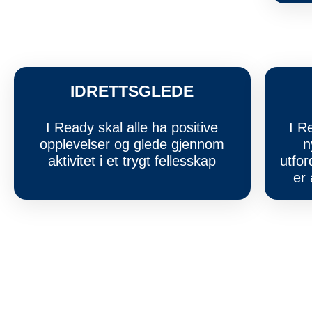
IDRETTSGLEDE
I Ready skal alle ha positive
I R
opplevelser og glede gjennom
n
aktivitet i et trygt fellesskap
utfor
er 