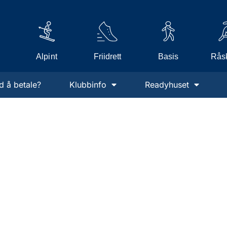
Alpint
Friidrett
Råsk
Basis
d å betale?
Klubbinfo
Readyhuset
VELKOMMEN TIL READ