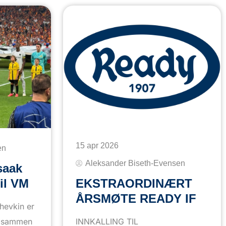
15 apr 2026
en
Aleksander Biseth-Evensen
saak
il VM
EKSTRAORDINÆRT
ÅRSMØTE READY IF
evkin er
M sammen
INNKALLING TIL