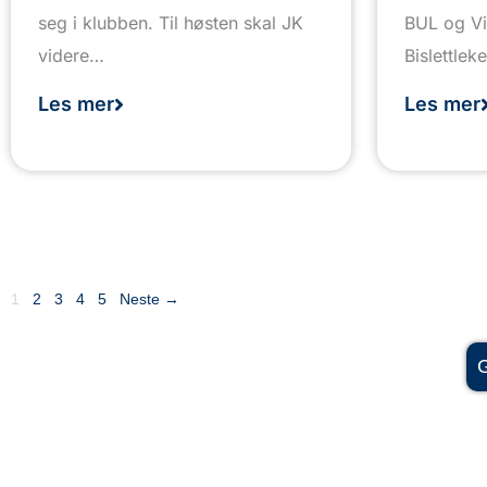
seg i klubben. Til høsten skal JK
BUL og Vi
videre…
Bislettle
Les mer
Les mer
1
2
3
4
5
Neste →
G