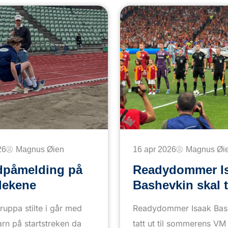
26
Magnus Øien
16 apr 2026
Magnus Øi
dpåmelding på
Readydommer I
tlekene
Bashevkin skal t
gruppa stilte i går med
Readydommer Isaak Bash
arn på startstreken da
tatt ut til sommerens V