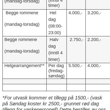
(inntil 4
(mandag-torsdag)
timer)
Begge rommene
Hel
4.000,-
3.200,-
dag
(mandag-torsdag)
(08:00-
23:00)
Begge rommene
Halv
2.750,-
2.200,-
dag
(mandag-torsdag)
(inntil 4
timer)
Helgearrangement**
Per dag
5.500,-
4.000,-
(fredag-
søndag)
*For utvask kommer et tillegg på 1500,- (vask
på Søndag koster kr 2500,- grunnet rød dag
tillegg for vaskepersonell) Dette bestilles
av oss