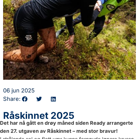
06 jun 2025
Share:
Råskinnet 2025
Det har nå gått en drøy måned siden Ready arrangerte
den 27. utgaven av Råskinnet – med stor bravur!
I strålende sol og flott vær kunne fornøyde løpere krysse