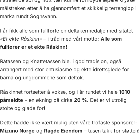
målstreken etter å ha gjennomført et skikkelig terrengløp i
marka rundt Sognsvann.
I år fikk alle som fullførte en deltakermedalje med sitatet
«Et ekte Råskinn»
– i tråd med vårt motto:
Alle som
fullfører er et ekte Råskinn!
Råtassen og Knøttetassen ble, i god tradisjon, også
arrangert med stor entusiasme og ekte idrettsglede for
barna og ungdommene som deltok.
Råskinnet fortsetter å vokse, og i år rundet vi hele
1010
påmeldte
– en økning på cirka
20 %
. Det er vi utrolig
stolte og glade for!
Dette hadde ikke vært mulig uten våre trofaste sponsorer:
Mizuno Norge
og
Ragde Eiendom
– tusen takk for støtten!