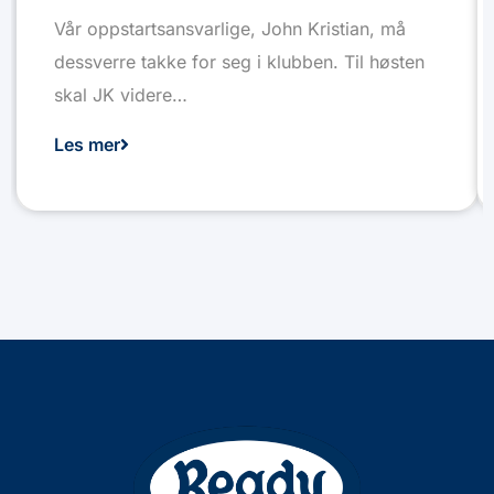
Vår oppstartsansvarlige, John Kristian, må
dessverre takke for seg i klubben. Til høsten
skal JK videre…
Les mer