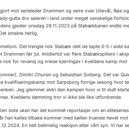
avgjort mot serieleder Drammen og seire over Ullevål, Røa o
y-gutta dro seieren i land under meget vanskelige forhold
eldens gjester onsdag 29.11.2023 på Stabækbanen endte med
et smakte herlig.
imellom. Det trengte nok Stabæk idet de tapte 0-5 i sist
Drammen før jul. Imidlertid var flere Stabækspillere i aks
e nok for revansj og «reise kjerringa» i kveldens kamp mot
mmer), Dimitri Chursin og Sebasitian Solberg. Det var Q
e kvalifiseringskamp mot Sarpsborg forrige sesong hvor t
nken. Jeg glemmer aldri den kampen hvor vi til slutt klarte 
nse. Kveldens dømming tror vi ikke ble like utfordrende.
siste uken har det kommet reportasjer om en eliteseriespi
r han kalles tilbake kommer med køllen truende hevet mot 
1.12.2024. En helt betimelig reaksjon etter vårt syn. Vi har