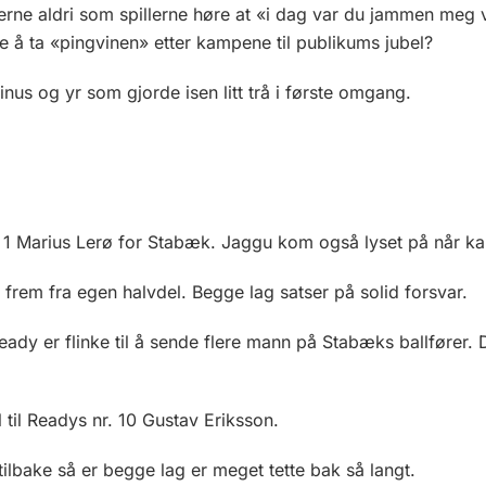
ne aldri som spillerne høre at «i dag var du jammen meg v
å ta «pingvinen» etter kampene til publikums jubel?
inus og yr som gjorde isen litt trå i første omgang.
r. 1 Marius Lerø for Stabæk. Jaggu kom også lyset på når ka
gt frem fra egen halvdel. Begge lag satser på solid forsvar.
dy er flinke til å sende flere mann på Stabæks ballfører. D
 til Readys nr. 10 Gustav Eriksson.
 tilbake så er begge lag er meget tette bak så langt.