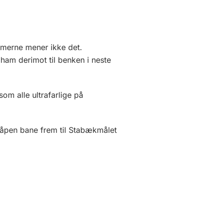
ommerne mener ikke det.
am derimot til benken i neste
om alle ultrafarlige på
år åpen bane frem til Stabækmålet