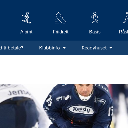
Alpint
Friidrett
Råsk
Basis
d å betale?
Klubbinfo
Readyhuset