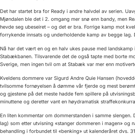
Det har startet bra for Ready i andre halvdel av serien. U
Mjøndalen ble det i 2. omgang mer snø enn bandy, men Read
hevde seg ubeseiret – og det er bra. Forrige kamp mot kv
forrykende innsats og underholdende kamp av begge lag. D
Nå har det vært en og en halv ukes pause med landskamp 
Stabækbanen. Tilsvarende det de også tapte med borte mot 
Sverige, men ingen tvil om at Stabæk var mer enn motivert
Kveldens dommere var Sigurd Andre Quie Hansen (hoveddo
tvilsomme fornøyelsen å dømme vår fjerde og mest berømt
og gjestene på det meste hadde fem spillere på utvisningsbe
minuttene og deretter vant en høydramatisk straffekonkurra
En liten kommentar om dommerstanden i samme slengen. Den 
lag) som etter utvisning «stanger dommeren i magen» og nå
behandling i forbundet til «benking» ut kalenderåret dvs. 3