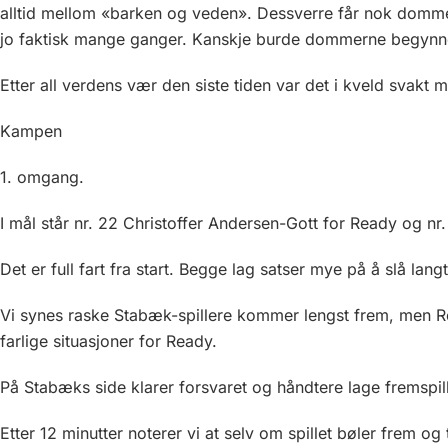
alltid mellom «barken og veden». Dessverre får nok dommer
jo faktisk mange ganger. Kanskje burde dommerne begynne 
Etter all verdens vær den siste tiden var det i kveld svakt m
Kampen
1. omgang.
I mål står nr. 22 Christoffer Andersen-Gott for Ready og n
Det er full fart fra start. Begge lag satser mye på å slå lan
Vi synes raske Stabæk-spillere kommer lengst frem, men Rea
farlige situasjoner for Ready.
På Stabæks side klarer forsvaret og håndtere lage fremspill
Etter 12 minutter noterer vi at selv om spillet bøler frem og