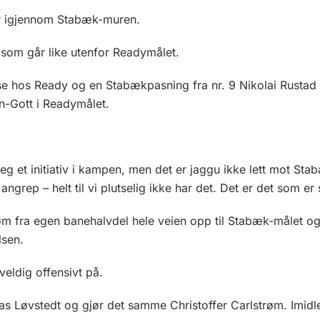
år igjennom Stabæk-muren.
som går like utenfor Readymålet.
lse hos Ready og en Stabækpasning fra nr. 9 Nikolai Rustad 
n-Gott i Readymålet.
seg et initiativ i kampen, men det er jaggu ikke lett mot Sta
 angrep – helt til vi plutselig ikke har det. Det er det som e
øm fra egen banehalvdel hele veien opp til Stabæk-målet og o
lsen.
veldig offensivt på.
ias Løvstedt og gjør det samme Christoffer Carlstrøm. Imidler