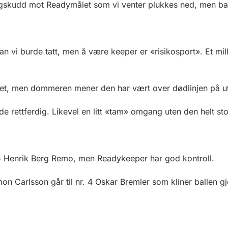
gskudd mot Readymålet som vi venter plukkes ned, men ball
an vi burde tatt, men å være keeper er «risikosport». Et 
et, men dommeren mener den har vært over dødlinjen på uts
de rettferdig. Likevel en litt «tam» omgang uten den helt sto
5 Henrik Berg Remo, men Readykeeper har god kontroll.
imon Carlsson går til nr. 4 Oskar Bremler som kliner balle