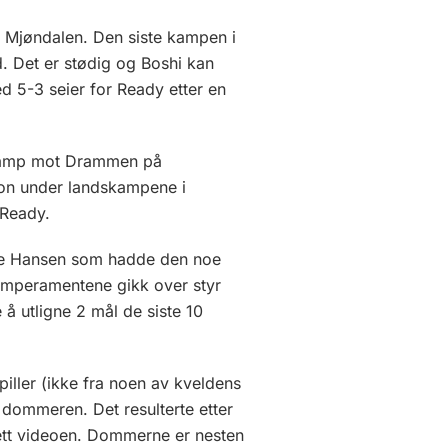
g Mjøndalen. Den siste kampen i
. Det er stødig og Boshi kan
 5-3 seier for Ready etter en
e kamp mot Drammen på
jon under landskampene i
 Ready.
uie Hansen som hadde den noe
emperamentene gikk over styr
å utligne 2 mål de siste 10
ller (ikke fra noen av kveldens
dommeren. Det resulterte etter
 sett videoen. Dommerne er nesten