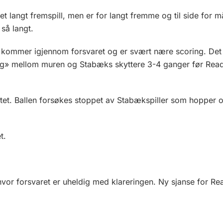
t langt fremspill, men er for langt fremme og til side for m
så langt.
. De kommer igjennom forsvaret og er svært nære scoring. 
g» mellom muren og Stabæks skyttere 3-4 ganger før Ready f
ltet. Ballen forsøkes stoppet av Stabækspiller som hopper o
t.
hvor forsvaret er uheldig med klareringen. Ny sjanse for Re