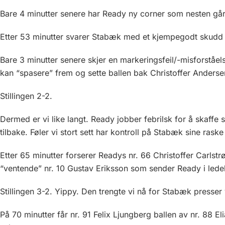
Bare 4 minutter senere har Ready ny corner som nesten g
Etter 53 minutter svarer Stabæk med et kjempegodt skudd 
Bare 3 minutter senere skjer en markeringsfeil/-misforståe
kan “spasere” frem og sette ballen bak Christoffer Anderse
Stillingen 2-2.
Dermed er vi like langt. Ready jobber febrilsk for å skaffe 
tilbake. Føler vi stort sett har kontroll på Stabæk sine raske
Etter 65 minutter forserer Readys nr. 66 Christoffer Carlstr
“ventende” nr. 10 Gustav Eriksson som sender Ready i lede
Stillingen 3-2. Yippy. Den trengte vi nå for Stabæk presser 
På 70 minutter får nr. 91 Felix Ljungberg ballen av nr. 88 El