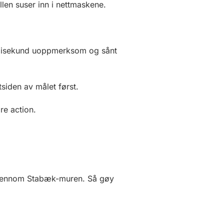
en suser inn i nettmaskene.
millisekund uoppmerksom og sånt
iden av målet først.
re action.
n gjennom Stabæk-muren. Så gøy