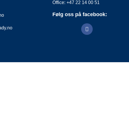
Office: +47 22 14 00 51
Følg oss på facebook:
.no
eady.no